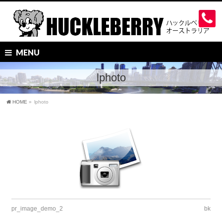
MENU
lphoto
HOME
»
lphoto
pr_image_demo_2
bk