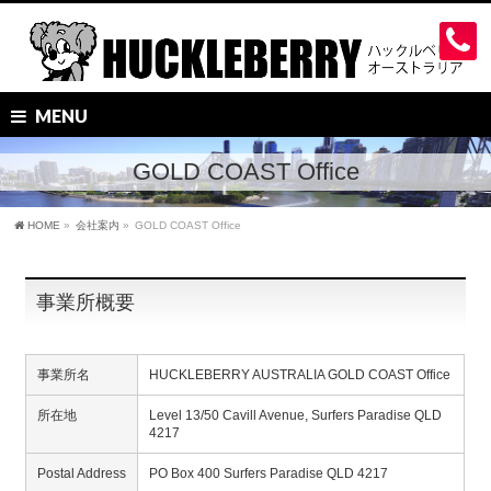
MENU
GOLD COAST Office
HOME
»
会社案内
»
GOLD COAST Office
事業所概要
事業所名
HUCKLEBERRY AUSTRALIA GOLD COAST Office
所在地
Level 13/50 Cavill Avenue, Surfers Paradise QLD
4217
Postal Address
PO Box 400 Surfers Paradise QLD 4217