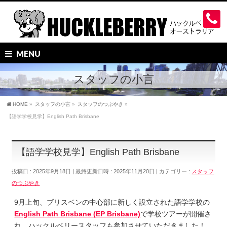
MENU
スタッフの小言
HOME
»
スタッフの小言
»
スタッフのつぶやき
»
【語学学校見学】English Path Brisbane
【語学学校見学】English Path Brisbane
投稿日 : 2025年9月18日
最終更新日時 : 2025年11月20日
カテゴリー :
スタッフ
のつぶやき
9月上旬、ブリスベンの中心部に新しく設立された語学学校の
English Path Brisbane (EP Brisbane)
で学校ツアーが開催さ
れ、ハックルベリースタッフも参加させていただきました！