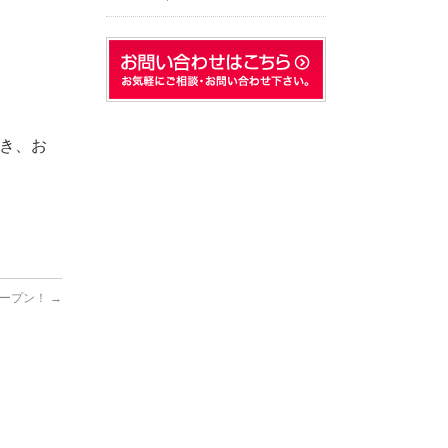
き、お
オープン！
→