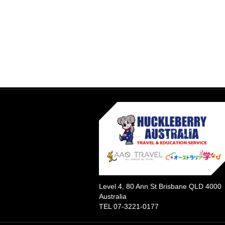
Level 4, 80 Ann St Brisbane QLD 4000
Australia
TEL 07-3221-0177