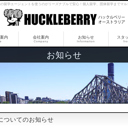
ルの留学エージェントを使うのがリーズナブルで安心！個人留学、団体留学までマル
案内
会社案内
お知らせ
スタ
ce
Company
Information
fro
お知らせ
についてのお知らせ