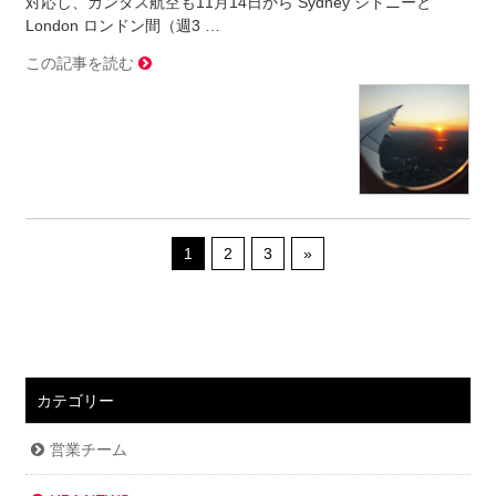
対応し、カンタス航空も11月14日から Sydney シドニーと
London ロンドン間（週3 …
この記事を読む
1
2
3
»
カテゴリー
営業チーム