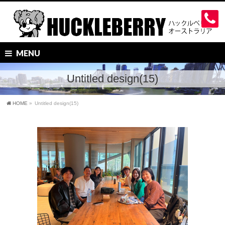
MENU
Untitled design(15)
HOME
»
Untitled design(15)