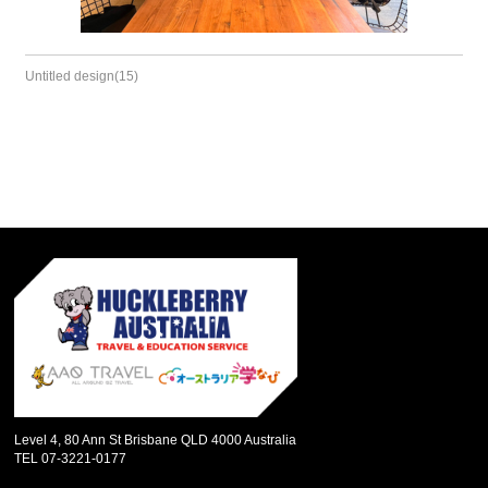
Untitled design(15)
Level 4, 80 Ann St Brisbane QLD 4000 Australia
TEL 07-3221-0177