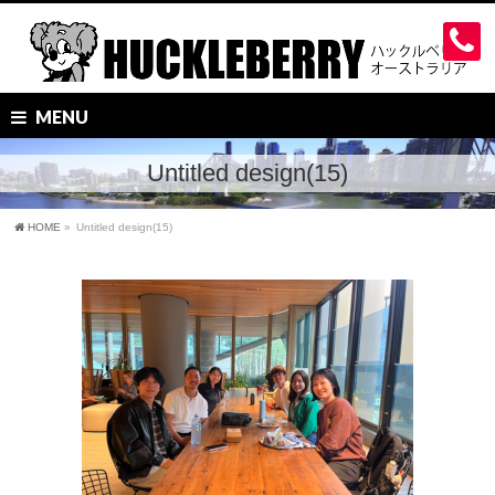
MENU
Untitled design(15)
HOME
»
Untitled design(15)