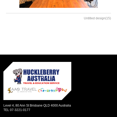
Untitled design(15)
Level 4, 80 Ann St Brisbane QLD 4000 Australia
TEL 07-3221-0177