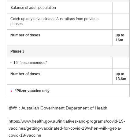
Balance of adult population
Catch up any unvaccinated Australians from previous
phases
Number of doses
up to
16m
Phase 3
< 16 if recommended*
Number of doses
up to
13.6m
*Pfizer vaccine only
参考：Austalian Government Department of Health
https://www.health.gov.au/initiatives-and-programs/covid-19-
vaccines/getting-vaccinated-for-covid-19/when-will-i-get-a-
covid-19-vaccine