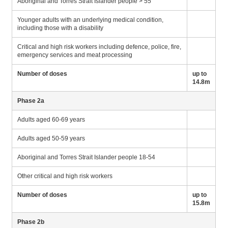
Aboriginal and Torres Strait Islander people > 55
Younger adults with an underlying medical condition,
including those with a disability
Critical and high risk workers including defence, police, fire,
emergency services and meat processing
Number of doses
up to
14.8m
Phase 2a
Adults aged 60-69 years
Adults aged 50-59 years
Aboriginal and Torres Strait Islander people 18-54
Other critical and high risk workers
Number of doses
up to
15.8m
Phase 2b