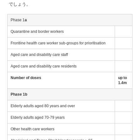
でしょう。
Phase 1
a
Quarantine and border workers
Frontline health care worker sub-groups for prioritisation
Aged care and disability care staff
Aged care and disability care residents
Number of doses
up to
1.4m
Phase 1b
Elderly adults aged 80 years and over
Elderly adults aged 70-79 years
Other health care workers