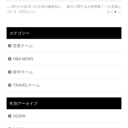
←
VICからQLDへの入州の厳格化に
旅行に関するお得情報！！お見逃し
ついて（2/13より）
なく★
→
カテゴリー
営業チーム
HBA NEWS
留学チーム
TRAVELチーム
年別アーカイブ
2026年