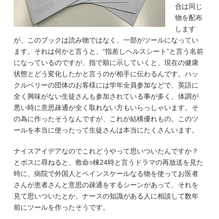
合は同じ
物を配布
します
が、このブックは読み物ではなく、一部がツールになってい
ます。それは何かと言うと、“指差しヘルスシート”と言う名前
になっているのですが、指で順に示していくと、現在の健康
状態とどう変化したかと言うのが相手に伝わるんです。ハッ
クルベリーの団体のお客様には学年全員参加などで、英語に
全く興味がない生徒さんも参加されている事が多く、体調が
悪い時に意思疎通が全く取れない方もいらっしゃいます。そ
の為に作ったそうなんですが、これが結構優れもの。このツ
ールを本当に使ったって生徒さんは本当にたくさんいます。
ナイスアイデアなのでこれどうやって思いついたんですか？
とボスに尋ねると、救命○棟24時と言うドラマの再放送を見た
時に、病院で外国人とペインスケールなる物を使ってお医者
さんが患者さんと意思の疎通をするシーンがあって、それを
見て思いついたとか。ナースの知識がある人に相談して数年
前にツールを作ったそうです。