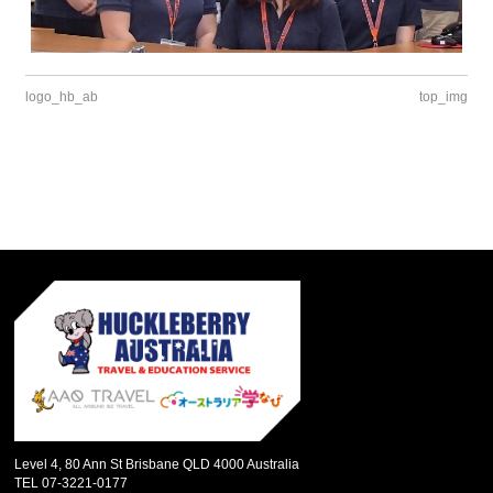
logo_hb_ab
top_img
Level 4, 80 Ann St Brisbane QLD 4000 Australia
TEL 07-3221-0177