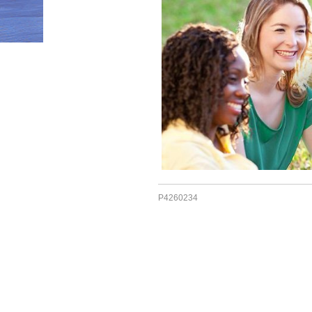
HOME
»
top_img
P4260234