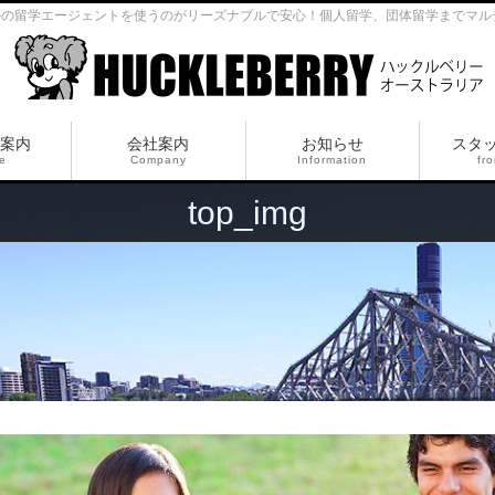
ルの留学エージェントを使うのがリーズナブルで安心！個人留学、団体留学までマル
案内
会社案内
お知らせ
スタ
ce
Company
Information
fro
top_img