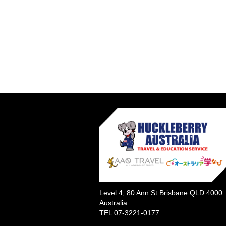
Level 4, 80 Ann St Brisbane QLD 4000
Australia
TEL 07-3221-0177