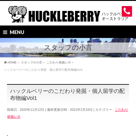
MENU
スタッフの小言
HOME
»
スタッフの小言
»
こだわり発掘レポ
»
ハックルベリーのこだわり発掘・個人留学の配布物編Vol1
ハックルベリーのこだわり発掘・個人留学の配
布物編Vol1
投稿日 : 2020年11月12日
最終更新日時 : 2021年2月16日
カテゴリー :
こだわり
発掘レポ