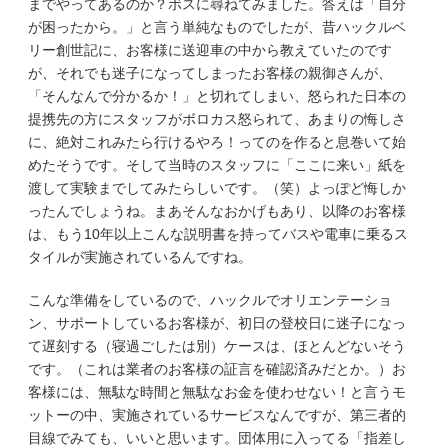
までやってあるのか？ボスに尋ねてみました。答えは「自分
が困ったから。」と言う単純なものでしたが、昔ハックルベ
リー創世記に、お客様に送迎車の中から教えていたのです
が、それでも迷子になってしまったお客様の親御さんが、
「そんなんで分かるか！」と切れてしまい、怒られた日本の
提携先の方にスタッフがボロカス怒られて、あまりの悔しさ
に、絶対これみたら行けるやろ！ってのを作ると息巻いて始
めたそうです。そして当時のスタッフに「ここに来い」紙を
渡して実験までしてみたらしいです。（笑）よっぽど悔しか
ったんでしょうね。まあそんなおかげもあり、以降のお客様
は、もう10年以上こんな説明書を持ってバスや電車に乗るス
タイルが実施されているんですね。
こんな準備をしているので、ハックルでオリエンテーショ
ン、サポートしているお客様が、初日の登校日に迷子になっ
て遅刻する（寝過ごしたは別）ケースは、ほとんどないそう
です。（これは業者のお客様の証言を確認済みだとか。）お
客様には、無駄な時間と無駄なお金を使わせない！と言うモ
ットーの中、実施されているサービスなんですが、第三者的
目線でみても、いいと思います。団体用に入ってる「指差し