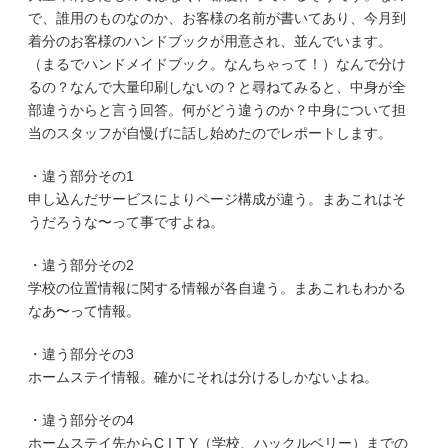
で、誰用のものなのか、お客様の名前が書いてあり、今月到
着分のお客様のハンドブックが用意され、並んでいます。
（まるでハンドメイドブック。なんちゃって！）なんで分け
るの？なんで大量印刷しないの？と尋ねてみると、中身が全
部違うからと言う回答。何がどう違うのか？中身について担
当のスタッフが自慢げに話し始めたのでレポートします。
・違う部分その1
申し込んだサービスによりページ構成が違う。まあこれはそ
うだろうな〜って事ですよね。
・違う部分その2
学校の位置情報に関する情報が各自違う。まあこれもわかる
なあ〜って情報。
・違う部分その3
ホームステイ情報。確かにそれは分けるしかないよね。
・違う部分その4
ホームステイ先からC I T Y（学校、ハックルベリー）までの