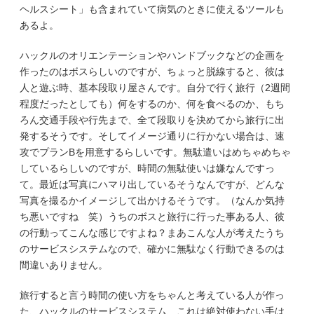
ヘルスシート」も含まれていて病気のときに使えるツールも
あるよ。
ハックルのオリエンテーションやハンドブックなどの企画を
作ったのはボスらしいのですが、ちょっと脱線すると、彼は
人と遊ぶ時、基本段取り屋さんです。自分で行く旅行（2週間
程度だったとしても）何をするのか、何を食べるのか、もち
ろん交通手段や行先まで、全て段取りを決めてから旅行に出
発するそうです。そしてイメージ通りに行かない場合は、速
攻でプランBを用意するらしいです。無駄遣いはめちゃめちゃ
しているらしいのですが、時間の無駄使いは嫌なんですっ
て。最近は写真にハマり出しているそうなんですが、どんな
写真を撮るかイメージして出かけるそうです。（なんか気持
ち悪いですね 笑）うちのボスと旅行に行った事ある人、彼
の行動ってこんな感じですよね？まあこんな人が考えたうち
のサービスシステムなので、確かに無駄なく行動できるのは
間違いありません。
旅行すると言う時間の使い方をちゃんと考えている人が作っ
た、ハックルのサービスシステム、これは絶対使わない手は